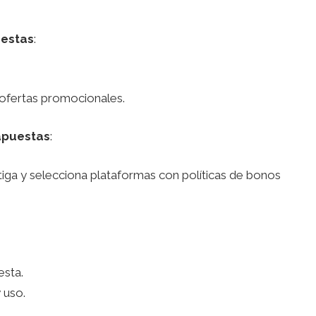
uestas
:
ofertas promocionales.
 apuestas
:
stiga y selecciona plataformas con políticas de bonos
esta.
 uso.