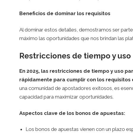
Beneficios de dominar los requisitos
Al dominar estos detalles, demostramos ser part
máximo las oportunidades que nos brindan las pla
Restricciones de tiempo y uso
En 2025, las restricciones de tiempo y uso p
rápidamente para cumplir con los requisitos 
una comunidad de apostadores exitosos, es esenci
capacidad para maximizar oportunidades.
Aspectos clave de los bonos de apuestas:
Los bonos de apuestas vienen con un plazo esp