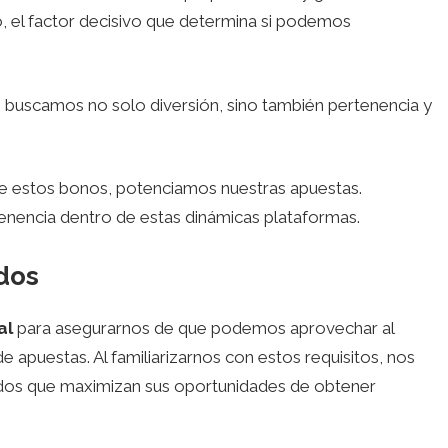
, el factor decisivo que determina si podemos
, buscamos no solo diversión, sino también pertenencia y
de estos bonos, potenciamos nuestras apuestas.
nencia dentro de estas dinámicas plataformas.
dos
al
para asegurarnos de que podemos aprovechar al
 apuestas. Al familiarizarnos con estos requisitos, nos
dos que maximizan sus oportunidades de obtener