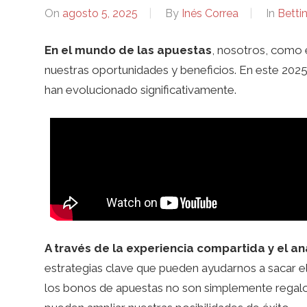
c
On
agosto 5, 2025
By
Inés Correa
In
Betti
i
En el mundo de las apuestas
, nosotros, como 
nuestras oportunidades y beneficios. En este 2025,
e
han evolucionado significativamente.
l
.
e
A través de la experiencia compartida y el an
estrategias clave que pueden ayudarnos a sacar 
s
los bonos de apuestas no son simplemente regalo