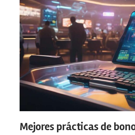
a
n
d
a
m
a
Mejores prácticas de bon