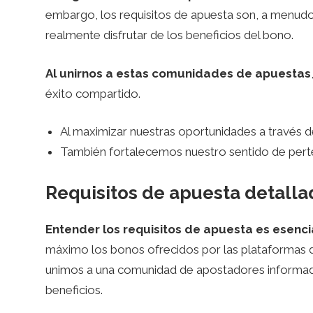
a
embargo, los requisitos de apuesta son, a menudo
realmente disfrutar de los beneficios del bono.
s
Al unirnos a estas comunidades de apuestas
éxito compartido.
Al maximizar nuestras oportunidades a través 
También fortalecemos nuestro sentido de perte
Requisitos de apuesta detalla
Entender los requisitos de apuesta es esenci
máximo los bonos ofrecidos por las plataformas de
unimos a una comunidad de apostadores informa
beneficios.