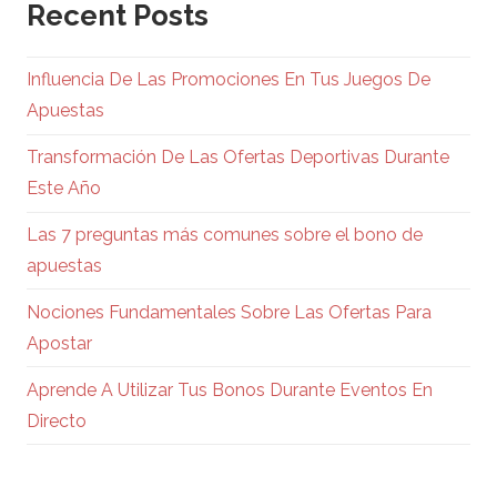
Recent Posts
Influencia De Las Promociones En Tus Juegos De
Apuestas
Transformación De Las Ofertas Deportivas Durante
Este Año
Las 7 preguntas más comunes sobre el bono de
apuestas
Nociones Fundamentales Sobre Las Ofertas Para
Apostar
Aprende A Utilizar Tus Bonos Durante Eventos En
Directo