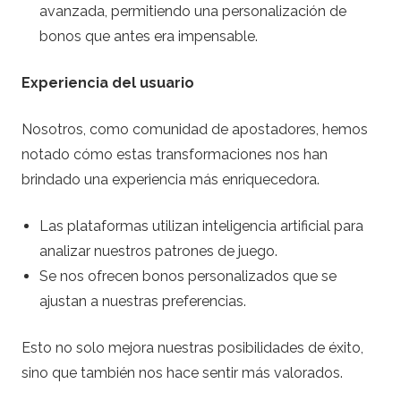
avanzada, permitiendo una personalización de
bonos que antes era impensable.
Experiencia del usuario
Nosotros, como comunidad de apostadores, hemos
notado cómo estas transformaciones nos han
brindado una experiencia más enriquecedora.
Las plataformas utilizan inteligencia artificial para
analizar nuestros patrones de juego.
Se nos ofrecen bonos personalizados que se
ajustan a nuestras preferencias.
Esto no solo mejora nuestras posibilidades de éxito,
sino que también nos hace sentir más valorados.