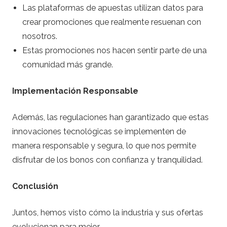
Las plataformas de apuestas utilizan datos para
crear promociones que realmente resuenan con
nosotros.
Estas promociones nos hacen sentir parte de una
comunidad más grande.
Implementación Responsable
Además, las regulaciones han garantizado que estas
innovaciones tecnológicas se implementen de
manera responsable y segura, lo que nos permite
disfrutar de los bonos con confianza y tranquilidad.
Conclusión
Juntos, hemos visto cómo la industria y sus ofertas
evolucionan para mejor.