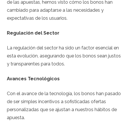
de las apuestas, hemos visto cómo los bonos han
cambiado para adaptarse a las necesidades y
expectativas de los usuarios.
Regulación del Sector
La regulación del sector ha sido un factor esencial en
esta evolución, asegurando que los bonos sean justos
y transparentes para todos.
Avances Tecnológicos
Con el avance de la tecnología, los bonos han pasado
de ser simples incentivos a sofisticadas ofertas
personalizadas que se ajustan a nuestros hábitos de
apuesta.