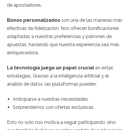
de apostadores.
Bonos personalizados
son una de las maneras más
efectivas de fidelización. Nos ofrecen bonificaciones
adaptadas a nuestras preferencias y patrones de
apuestas, haciendo que nuestra experiencia sea más
enriquecedora.
La tecnología juega un papel crucial
en estas
estrategias. Gracias a la inteligencia artificial y el
análisis de datos, las plataformas pueden:
Anticiparse a nuestras necesidades.
Sorprendernos con ofertas exclusivas.
Esto no solo nos motiva a seguir participando, sino