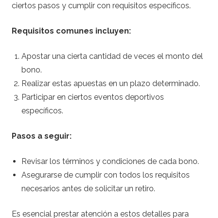
ciertos pasos y cumplir con requisitos específicos.
Requisitos comunes incluyen:
Apostar una cierta cantidad de veces el monto del
bono.
Realizar estas apuestas en un plazo determinado.
Participar en ciertos eventos deportivos
específicos.
Pasos a seguir:
Revisar los términos y condiciones de cada bono.
Asegurarse de cumplir con todos los requisitos
necesarios antes de solicitar un retiro.
Es esencial prestar atención a estos detalles para