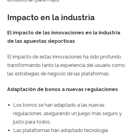
Impacto en la industria
El impacto de las innovaciones en la industria
de las apuestas deportivas
El impacto de estas innovaciones ha sido profundo,
transformando tanto la experiencia del usuario como
las estrategias de negocio de las plataformas.
Adaptación de bonos a nuevas regulaciones
Los bonos se han adaptado a las nuevas
regulaciones, asegurando un juego más seguro y
justo para todos.
Las plataformas han adoptado tecnología