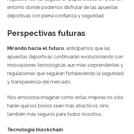
entorno donde podemos disfrutar de las apuestas
deportivas con plena confianza y seguridad.
Perspectivas futuras
Mirando hacia el futuro
, anticipamos que las
apuestas deportivas continuarán evolucionando con
innovaciones tecnológicas aún más sorprendentes y
regulaciones que seguirán fortaleciendo la seguridad
y transparencia del mercado.
Nos emociona imaginar cómo estas mejoras no solo
harán que los bonos sean más atractivos, sino
también más seguros para todos nosotros.
Tecnología blockchain
: