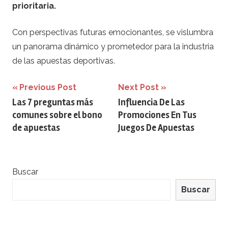
prioritaria.
Con perspectivas futuras emocionantes, se vislumbra
un panorama dinámico y prometedor para la industria
de las apuestas deportivas.
Navegación
Previous Post
Next Post
Las 7 preguntas más
Influencia De Las
de
comunes sobre el bono
Promociones En Tus
entradas
de apuestas
Juegos De Apuestas
Buscar
Buscar