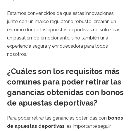
Estamos convencidos de que estas innovaciones,
junto con un marco regulatorio robusto, crearán un
entorno donde las apuestas deportivas no solo sean
un pasatiempo emocionante, sino también una
experiencia segura y enriquecedora para todos
nosotros.
¿Cuáles son los requisitos más
comunes para poder retirar las
ganancias obtenidas con bonos
de apuestas deportivas?
Para poder retirar las ganancias obtenidas con
bonos
de apuestas deportivas
, es importante seguir