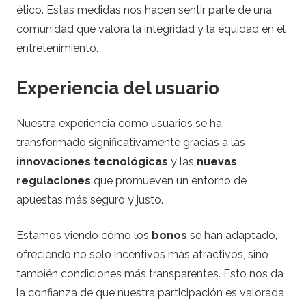
ético. Estas medidas nos hacen sentir parte de una
comunidad que valora la integridad y la equidad en el
entretenimiento.
Experiencia del usuario
Nuestra experiencia como usuarios se ha
transformado significativamente gracias a las
innovaciones tecnológicas
y las
nuevas
regulaciones
que promueven un entorno de
apuestas más seguro y justo.
Estamos viendo cómo los
bonos
se han adaptado,
ofreciendo no solo incentivos más atractivos, sino
también condiciones más transparentes. Esto nos da
la confianza de que nuestra participación es valorada