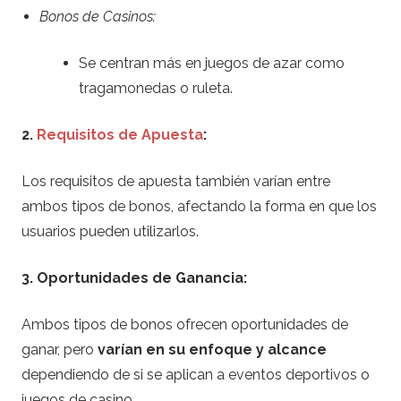
Bonos de Casinos:
Se centran más en juegos de azar como
tragamonedas o ruleta.
2.
Requisitos de Apuesta
:
Los requisitos de apuesta también varían entre
ambos tipos de bonos, afectando la forma en que los
usuarios pueden utilizarlos.
3. Oportunidades de Ganancia:
Ambos tipos de bonos ofrecen oportunidades de
ganar, pero
varían en su enfoque y alcance
dependiendo de si se aplican a eventos deportivos o
juegos de casino.