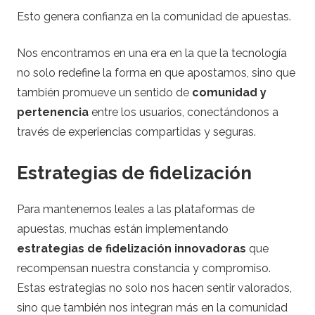
Esto genera confianza en la comunidad de apuestas.
Nos encontramos en una era en la que la tecnología
no solo redefine la forma en que apostamos, sino que
también promueve un sentido de
comunidad y
pertenencia
entre los usuarios, conectándonos a
través de experiencias compartidas y seguras.
Estrategias de fidelización
Para mantenernos leales a las plataformas de
apuestas, muchas están implementando
estrategias de fidelización innovadoras
que
recompensan nuestra constancia y compromiso.
Estas estrategias no solo nos hacen sentir valorados,
sino que también nos integran más en la comunidad