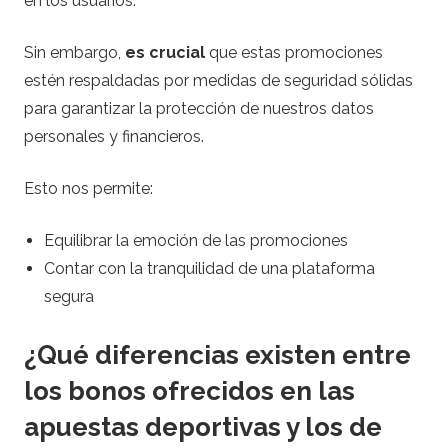
en los usuarios.
Sin embargo,
es crucial
que estas promociones
estén respaldadas por medidas de seguridad sólidas
para garantizar la protección de nuestros datos
personales y financieros.
Esto nos permite:
Equilibrar la emoción de las promociones
Contar con la tranquilidad de una plataforma
segura
¿Qué diferencias existen entre
los bonos ofrecidos en las
apuestas deportivas y los de