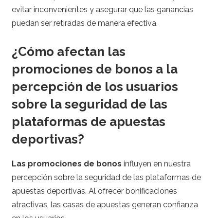
evitar inconvenientes y asegurar que las ganancias
puedan ser retiradas de manera efectiva.
¿Cómo afectan las
promociones de bonos a la
percepción de los usuarios
sobre la seguridad de las
plataformas de apuestas
deportivas?
Las promociones de bonos
influyen en nuestra
percepción sobre la seguridad de las plataformas de
apuestas deportivas. Al ofrecer bonificaciones
atractivas, las casas de apuestas generan confianza