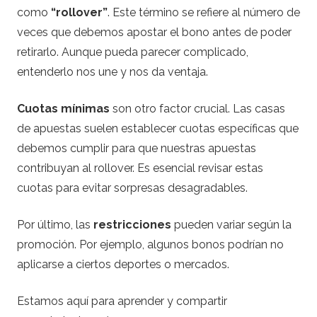
como
“rollover”
. Este término se refiere al número de
veces que debemos apostar el bono antes de poder
retirarlo. Aunque pueda parecer complicado,
entenderlo nos une y nos da ventaja.
Cuotas mínimas
son otro factor crucial. Las casas
de apuestas suelen establecer cuotas específicas que
debemos cumplir para que nuestras apuestas
contribuyan al rollover. Es esencial revisar estas
cuotas para evitar sorpresas desagradables.
Por último, las
restricciones
pueden variar según la
promoción. Por ejemplo, algunos bonos podrían no
aplicarse a ciertos deportes o mercados.
Estamos aquí para aprender y compartir