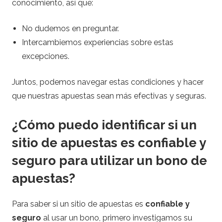
conocimiento, así que:
No dudemos en preguntar.
Intercambiemos experiencias sobre estas
excepciones.
Juntos, podemos navegar estas condiciones y hacer
que nuestras apuestas sean más efectivas y seguras.
¿Cómo puedo identificar si un
sitio de apuestas es confiable y
seguro para utilizar un bono de
apuestas?
Para saber si un sitio de apuestas es
confiable y
seguro
al usar un bono, primero investigamos su