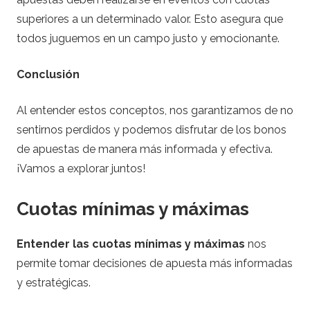
superiores a un determinado valor. Esto asegura que
todos juguemos en un campo justo y emocionante.
Conclusión
Al entender estos conceptos, nos garantizamos de no
sentirnos perdidos y podemos disfrutar de los bonos
de apuestas de manera más informada y efectiva.
¡Vamos a explorar juntos!
Cuotas mínimas y máximas
Entender las cuotas mínimas y máximas
nos
permite tomar decisiones de apuesta más informadas
y estratégicas.