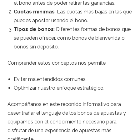
e
el bono antes de poder retirar las ganancias.
Cuotas mínimas
: Las cuotas más bajas en las que
a
puedes apostar usando el bono.
Tipos de bonos
: Diferentes formas de bonos que
p
se pueden ofrecer, como bonos de bienvenida o
u
bonos sin depósito.
e
Comprender estos conceptos nos permite:
s
Evitar malentendidos comunes.
Optimizar nuestro enfoque estratégico.
t
Acompáñanos en este recorrido informativo para
a
desentrañar el lenguaje de los bonos de apuestas y
equiparnos con el conocimiento necesario para
s
disfrutar de una experiencia de apuestas más
gratificante.