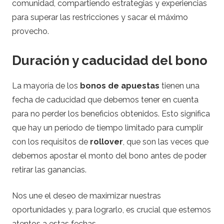
comunidad, compartiendo estrategias y experiencias
para superar las restricciones y sacar el máximo
provecho.
Duración y caducidad del bono
La mayoría de los
bonos de apuestas
tienen una
fecha de caducidad que debemos tener en cuenta
para no perder los beneficios obtenidos. Esto significa
que hay un período de tiempo limitado para cumplir
con los requisitos de
rollover
, que son las veces que
debemos apostar el monto del bono antes de poder
retirar las ganancias.
Nos une el deseo de maximizar nuestras
oportunidades y, para lograrlo, es crucial que estemos
atentos a estas fechas.