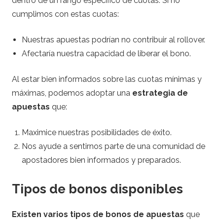
dentro de un rango específico de cuotas. Si no
cumplimos con estas cuotas:
Nuestras apuestas podrían no contribuir al rollover.
Afectaría nuestra capacidad de liberar el bono.
Al estar bien informados sobre las cuotas mínimas y
máximas, podemos adoptar una
estrategia de
apuestas
que:
Maximice nuestras posibilidades de éxito.
Nos ayude a sentirnos parte de una comunidad de
apostadores bien informados y preparados.
Tipos de bonos disponibles
Existen varios tipos de bonos de apuestas
que