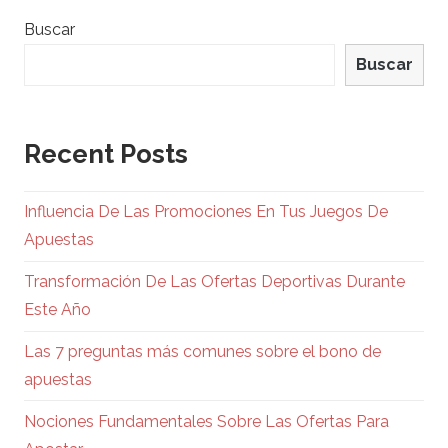
Buscar
Buscar
Recent Posts
Influencia De Las Promociones En Tus Juegos De
Apuestas
Transformación De Las Ofertas Deportivas Durante
Este Año
Las 7 preguntas más comunes sobre el bono de
apuestas
Nociones Fundamentales Sobre Las Ofertas Para