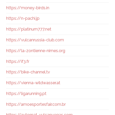
https://money-birds.in
https://n-pachi.jp
https://platinum777.net
https://vulcanrussia-club.com
https://la-zontienne-nimes.org
https://if3.fr
https://bike-channel.tv
https://vienna-wildwasser.at
https://ligarunning.pt
https://amoesportesfair.com.br
https://avtomat-vulcanvegas.com