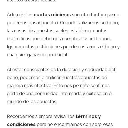
Además, las
cuotas mínimas
son otro factor que no
podemos pasar por alto. Cuando utilizamos un bono,
las casas de apuestas suelen establecer cuotas
específicas que debemos cumplir al usar el bono.
Ignorar estas restricciones puede costarnos el bono y
cualquier ganancia potencial.
Al estar conscientes de la duración y caducidad del
bono, podemos planificar nuestras apuestas de
manera más efectiva. Esto nos permite sentirnos
parte de una comunidad informada y exitosa en el
mundo de las apuestas.
Recordemos siempre revisar los
términos y
condiciones
para no encontrarnos con sorpresas