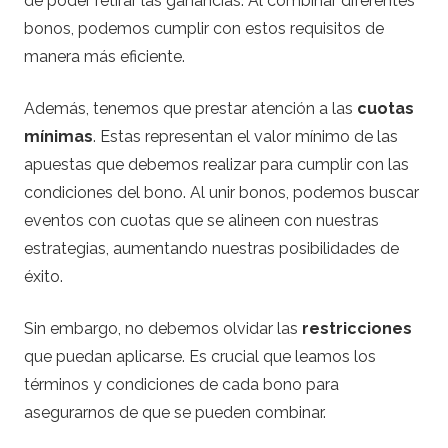
de poder retirar las ganancias. Al combinar diferentes
bonos, podemos cumplir con estos requisitos de
manera más eficiente.
Además, tenemos que prestar atención a las
cuotas
mínimas
. Estas representan el valor mínimo de las
apuestas que debemos realizar para cumplir con las
condiciones del bono. Al unir bonos, podemos buscar
eventos con cuotas que se alineen con nuestras
estrategias, aumentando nuestras posibilidades de
éxito.
Sin embargo, no debemos olvidar las
restricciones
que puedan aplicarse. Es crucial que leamos los
términos y condiciones de cada bono para
asegurarnos de que se pueden combinar.