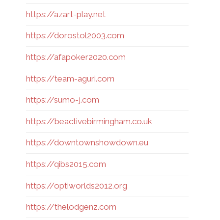
https://azart-play.net
https://dorostol2003.com
https://afapoker2020.com
https://team-aguri.com
https://sumo-j.com
https://beactivebirmingham.co.uk
https://downtownshowdown.eu
https://qibs2015.com
https://optiworlds2012.org
https://thelodgenz.com