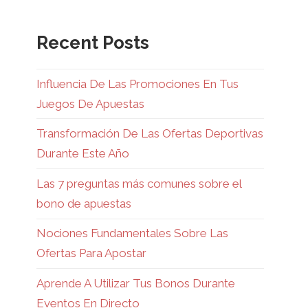
Recent Posts
Influencia De Las Promociones En Tus
Juegos De Apuestas
Transformación De Las Ofertas Deportivas
Durante Este Año
Las 7 preguntas más comunes sobre el
bono de apuestas
Nociones Fundamentales Sobre Las
Ofertas Para Apostar
Aprende A Utilizar Tus Bonos Durante
Eventos En Directo