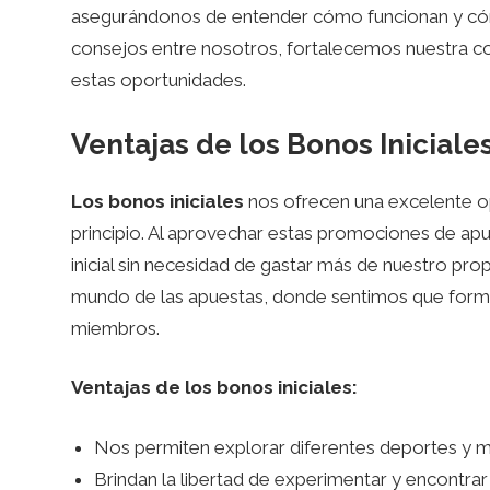
asegurándonos de entender cómo funcionan y cómo
consejos entre nosotros, fortalecemos nuestra 
estas oportunidades.
Ventajas de los Bonos Iniciale
Los bonos iniciales
nos ofrecen una excelente op
principio. Al aprovechar estas promociones de a
inicial sin necesidad de gastar más de nuestro prop
mundo de las apuestas, donde sentimos que form
miembros.
Ventajas de los bonos iniciales:
Nos permiten explorar diferentes deportes y me
Brindan la libertad de experimentar y encontrar 