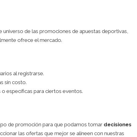
te universo de las promociones de apuestas deportivas,
almente ofrece el mercado.
rios al registrarse.
s sin costo.
 o específicas para ciertos eventos.
a tipo de promoción para que podamos tomar
decisiones
leccionar las ofertas que mejor se alineen con nuestras