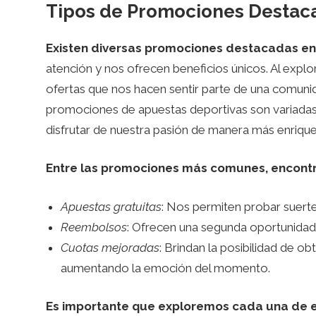
a
Tipos de Promociones Destac
s
Existen diversas promociones destacadas en 
atención y nos ofrecen beneficios únicos. Al ex
ofertas que nos hacen sentir parte de una comunid
promociones de apuestas deportivas son variadas
disfrutar de nuestra pasión de manera más enriqu
Entre las promociones más comunes, encont
Apuestas gratuitas
: Nos permiten probar suerte 
Reembolsos
: Ofrecen una segunda oportunida
Cuotas mejoradas
: Brindan la posibilidad de 
aumentando la emoción del momento.
Es importante que exploremos cada una de 