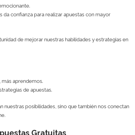
 emocionante.
s da confianza para realizar apuestas con mayor
rtunidad de mejorar nuestras habilidades y estrategias en
, más aprendemos.
trategias de apuestas.
 nuestras posibilidades, sino que también nos conectan
ne.
puestas Gratuitas