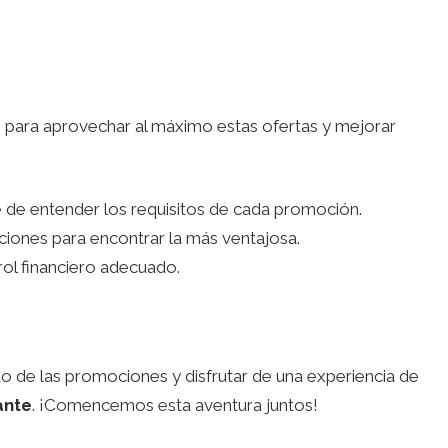
s
para aprovechar al máximo estas ofertas y mejorar
e de entender los requisitos de cada promoción.
ciones para encontrar la más ventajosa.
rol financiero adecuado.
o de las promociones y disfrutar de una experiencia de
ante
. ¡Comencemos esta aventura juntos!