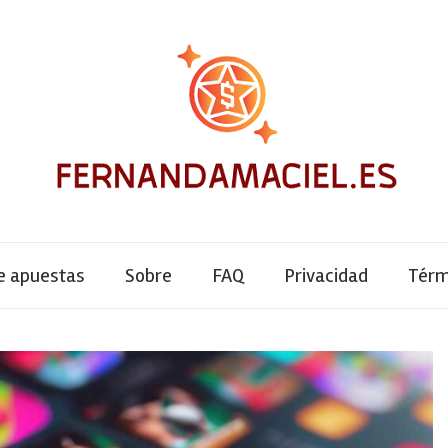
e apuestas
Sobre
FAQ
Privacidad
Térm