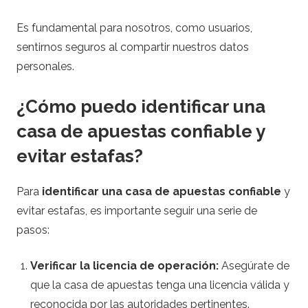
Es fundamental para nosotros, como usuarios,
sentirnos seguros al compartir nuestros datos
personales.
¿Cómo puedo identificar una
casa de apuestas confiable y
evitar estafas?
Para
identificar una casa de apuestas confiable
y
evitar estafas, es importante seguir una serie de
pasos:
Verificar la licencia de operación:
Asegúrate de
que la casa de apuestas tenga una licencia válida y
reconocida por las autoridades pertinentes.