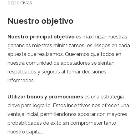
deportivas.
Nuestro objetivo
Nuestro principal objetivo
es maximizar nuestras
ganancias mientras minimizamos los riesgos en cada
apuesta que realizamos. Queremos que todos en
nuestra comunidad de apostadores se sientan
respaldados y seguros al tomar decisiones
informadas.
Utilizar bonos y promociones
es una estrategia
clave para lograrlo. Estos incentivos nos ofrecen una
ventaja inicial, permitiéndonos apostar con mayores
probabilidades de éxito sin comprometer tanto
nuestro capital.