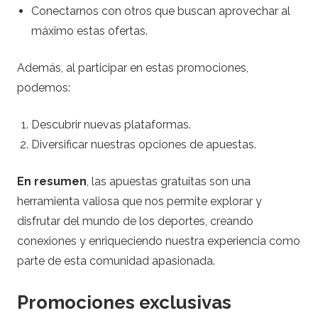
Conectarnos con otros que buscan aprovechar al
máximo estas ofertas.
Además, al participar en estas promociones,
podemos:
Descubrir nuevas plataformas.
Diversificar nuestras opciones de apuestas.
En resumen
, las apuestas gratuitas son una
herramienta valiosa que nos permite explorar y
disfrutar del mundo de los deportes, creando
conexiones y enriqueciendo nuestra experiencia como
parte de esta comunidad apasionada.
Promociones exclusivas