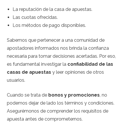
La reputación de la casa de apuestas.
Las cuotas ofrecidas.
Los métodos de pago disponibles.
Sabemos que pertenecer a una comunidad de
apostadores informados nos brinda la confianza
necesaria para tomar decisiones acertadas. Por eso,
es fundamental investigar la
confiabilidad de las
casas de apuestas
y leer opiniones de otros
usuarios.
Cuando se trata de
bonos y promociones
, no
podemos dejar de lado los términos y condiciones.
Asegurémonos de comprender los requisitos de
apuesta antes de comprometernos.