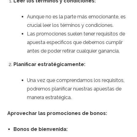
Leer los términos y condiciones:
Aunque no es la parte más emocionante, es
crucial leer los términos y condiciones.
Las promociones suelen tener requisitos de
apuesta específicos que debemos cumplir
antes de poder retirar cualquier ganancia.
Planificar estratégicamente:
Una vez que comprendamos los requisitos,
podremos planificar nuestras apuestas de
manera estratégica.
Aprovechar las promociones de bonos:
Bonos de bienvenida: