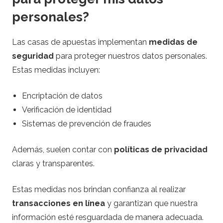
personales?
Las casas de apuestas implementan
medidas de
seguridad
para proteger nuestros datos personales.
Estas medidas incluyen:
Encriptación de datos
Verificación de identidad
Sistemas de prevención de fraudes
Además, suelen contar con
políticas de privacidad
claras y transparentes.
Estas medidas nos brindan confianza al realizar
transacciones en línea
y garantizan que nuestra
información esté resguardada de manera adecuada.