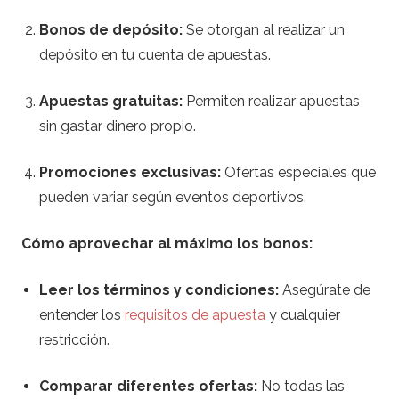
e
Bonos de depósito:
Se otorgan al realizar un
a
depósito en tu cuenta de apuestas.
p
Apuestas gratuitas:
Permiten realizar apuestas
sin gastar dinero propio.
u
Promociones exclusivas:
Ofertas especiales que
e
pueden variar según eventos deportivos.
s
Cómo aprovechar al máximo los bonos:
t
Leer los términos y condiciones:
Asegúrate de
a
entender los
requisitos de apuesta
y cualquier
restricción.
s
Comparar diferentes ofertas:
No todas las