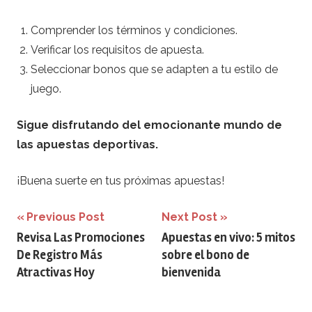
Comprender los términos y condiciones.
Verificar los requisitos de apuesta.
Seleccionar bonos que se adapten a tu estilo de
juego.
Sigue disfrutando del emocionante mundo de
las apuestas deportivas.
¡Buena suerte en tus próximas apuestas!
Navegación
Previous Post
Next Post
Revisa Las Promociones
Apuestas en vivo: 5 mitos
de
De Registro Más
sobre el bono de
entradas
Atractivas Hoy
bienvenida