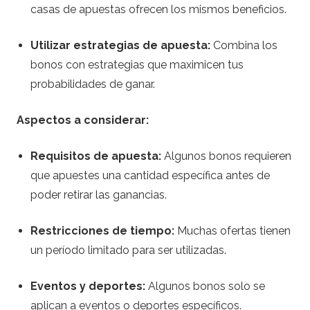
casas de apuestas ofrecen los mismos beneficios.
Utilizar estrategias de apuesta:
Combina los
bonos con estrategias que maximicen tus
probabilidades de ganar.
Aspectos a considerar:
Requisitos de apuesta:
Algunos bonos requieren
que apuestes una cantidad específica antes de
poder retirar las ganancias.
Restricciones de tiempo:
Muchas ofertas tienen
un período limitado para ser utilizadas.
Eventos y deportes:
Algunos bonos solo se
aplican a eventos o deportes específicos.