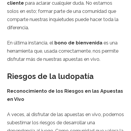
cliente
para aclarar cualquier duda. No estamos
solos en esto; formar parte de una comunidad que
comparte nuestras inquietudes puede hacer toda la
diferencia.
En última instancia, el
bono de bienvenida
es una
herramienta que, usada correctamente, nos permite
disfrutar más de nuestras apuestas en vivo.
Riesgos de la ludopatía
Reconocimiento de los Riesgos en las Apuestas
en Vivo
A veces, al disfrutar de las apuestas en vivo, podemos
subestimar los riesgos de desarrollar una
dependencia al juego. Como comunidad que valora la