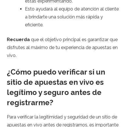
estás experimentando.
Esto ayudará al equipo de atención al cliente
a brindarte una solución más rápida y
eficiente.
Recuerda
que el objetivo principal es garantizar que
disfrutes al máximo de tu experiencia de apuestas en
vivo.
¿Cómo puedo verificar si un
sitio de apuestas en vivo es
legítimo y seguro antes de
registrarme?
Para verificar la legitimidad y seguridad de un sitio de
apuestas en vivo antes de registrarnos, es importante