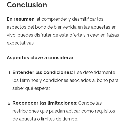
Conclusion
En resumen
, al comprender y desmitificar los
aspectos del bono de bienvenida en las apuestas en
vivo, puedes disfrutar de esta oferta sin caer en falsas
expectativas.
Aspectos clave a considerar:
Entender las condiciones
: Lee detenidamente
los términos y condiciones asociados al bono para
saber qué esperar.
Reconocer las limitaciones
: Conoce las
restricciones que puedan aplicar, como requisitos
de apuesta o límites de tiempo.