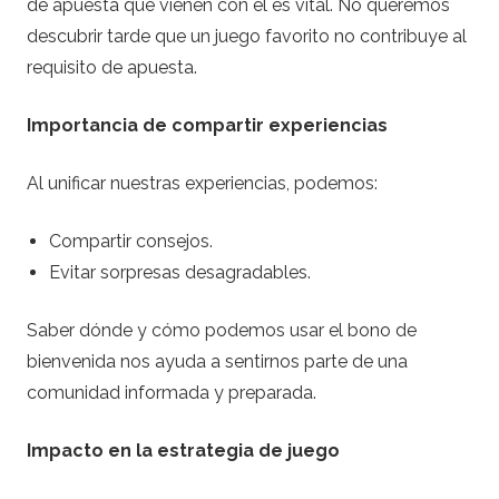
de apuesta que vienen con él es vital. No queremos
descubrir tarde que un juego favorito no contribuye al
requisito de apuesta.
Importancia de compartir experiencias
Al unificar nuestras experiencias, podemos:
Compartir consejos.
Evitar sorpresas desagradables.
Saber dónde y cómo podemos usar el bono de
bienvenida nos ayuda a sentirnos parte de una
comunidad informada y preparada.
Impacto en la estrategia de juego