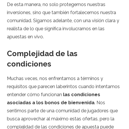
De esta manera, no solo protegemos nuestras
inversiones, sino que también fortalecemos nuestra
comunidad. Sigamos adelante, con una visión clara y
realista de lo que significa involucrarnos en las
apuestas en vivo.
Complejidad de las
condiciones
Muchas veces, nos enfrentamos a términos y
requisitos que parecen laberintos cuando intentamos
entender cómo funcionan
las condiciones
asociadas a los bonos de bienvenida
. Nos
sentimos parte de una comunidad de jugadores que
busca aprovechar al máximo estas ofertas, pero la
complejidad de las condiciones de apuesta puede