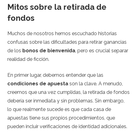
Mitos sobre la retirada de
fondos
Muchos de nosotros hemos escuchado historias
confusas sobre las dificultades para retirar ganancias
de los
bonos de bienvenida
, pero es crucial separar
realidad de ficción.
En primer lugar, debemos entender que las
condiciones de apuesta
son la clave. A menudo,
creemos que una vez cumplidas, la retirada de fondos
debería ser inmediata y sin problemas. Sin embargo,
lo que realmente sucede es que cada casa de
apuestas tiene sus propios procedimientos, que
pueden incluir verificaciones de identidad adicionales.