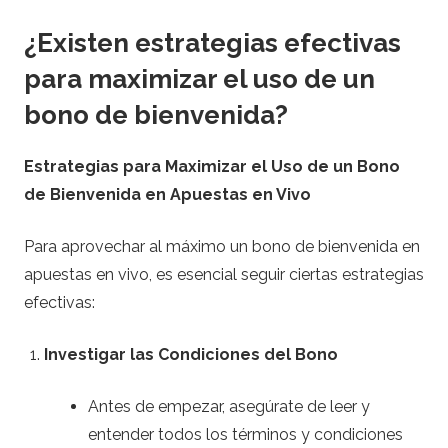
¿Existen estrategias efectivas
para maximizar el uso de un
bono de bienvenida?
Estrategias para Maximizar el Uso de un Bono
de Bienvenida en Apuestas en Vivo
Para aprovechar al máximo un bono de bienvenida en
apuestas en vivo, es esencial seguir ciertas estrategias
efectivas:
Investigar las Condiciones del Bono
Antes de empezar, asegúrate de leer y
entender todos los términos y condiciones