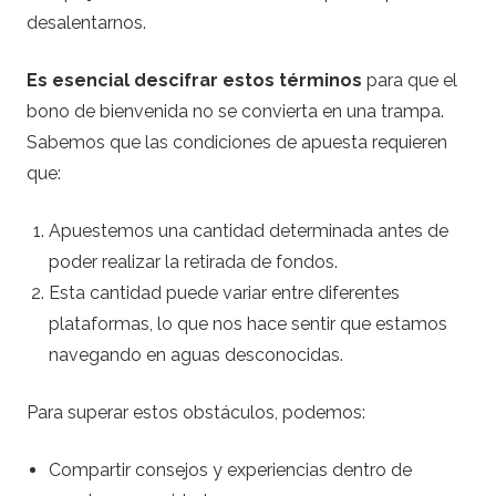
desalentarnos.
Es esencial descifrar estos términos
para que el
bono de bienvenida no se convierta en una trampa.
Sabemos que las condiciones de apuesta requieren
que:
Apuestemos una cantidad determinada antes de
poder realizar la retirada de fondos.
Esta cantidad puede variar entre diferentes
plataformas, lo que nos hace sentir que estamos
navegando en aguas desconocidas.
Para superar estos obstáculos, podemos:
Compartir consejos y experiencias dentro de