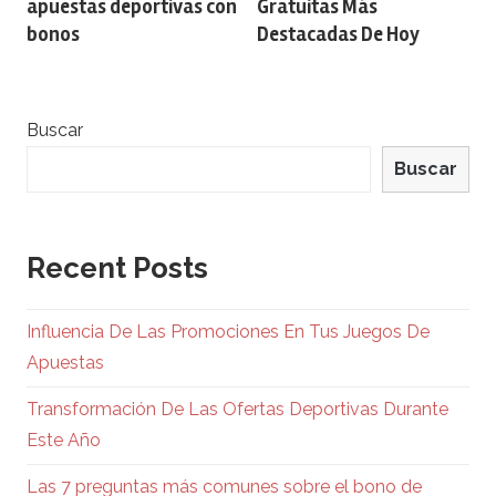
apuestas deportivas con
Gratuitas Más
entradas
bonos
Destacadas De Hoy
Buscar
Buscar
Recent Posts
Influencia De Las Promociones En Tus Juegos De
Apuestas
Transformación De Las Ofertas Deportivas Durante
Este Año
Las 7 preguntas más comunes sobre el bono de