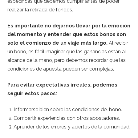
específicas que debemos cumplir antes de poder
realizar la retirada de fondos.
Es importante no dejarnos llevar por la emoción
del momento y entender que estos bonos son
solo el comienzo de un viaje más largo.
Al recibir
un bono, es fácil imaginar que las ganancias están al
alcance de la mano, pero debemos recordar que las
condiciones de apuesta pueden ser complejas.
Para evitar expectativas irreales, podemos
seguir estos pasos:
Informarse bien sobre las condiciones del bono.
Compartir experiencias con otros apostadores.
Aprender de los errores y aciertos de la comunidad.