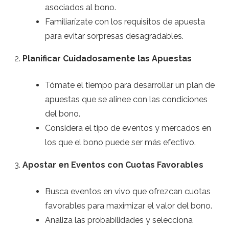
asociados al bono.
Familiarízate con los requisitos de apuesta
para evitar sorpresas desagradables.
Planificar Cuidadosamente las Apuestas
Tómate el tiempo para desarrollar un plan de
apuestas que se alinee con las condiciones
del bono.
Considera el tipo de eventos y mercados en
los que el bono puede ser más efectivo.
Apostar en Eventos con Cuotas Favorables
Busca eventos en vivo que ofrezcan cuotas
favorables para maximizar el valor del bono.
Analiza las probabilidades y selecciona