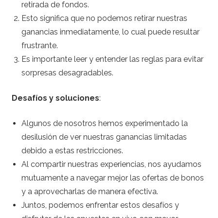
retirada de fondos.
Esto significa que no podemos retirar nuestras
ganancias inmediatamente, lo cual puede resultar
frustrante.
Es importante leer y entender las reglas para evitar
sorpresas desagradables.
Desafíos y soluciones
:
Algunos de nosotros hemos experimentado la
desilusión de ver nuestras ganancias limitadas
debido a estas restricciones.
Al compartir nuestras experiencias, nos ayudamos
mutuamente a navegar mejor las ofertas de bonos
y a aprovecharlas de manera efectiva.
Juntos, podemos enfrentar estos desafíos y