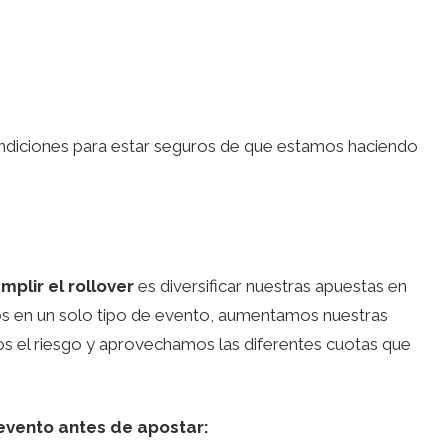
ndiciones para estar seguros de que estamos haciendo
plir el rollover
es diversificar nuestras apuestas en
os en un solo tipo de evento, aumentamos nuestras
os el riesgo y aprovechamos las diferentes cuotas que
a evento antes de apostar: