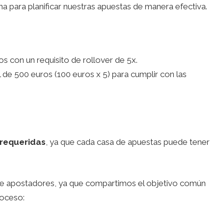
 para planificar nuestras apuestas de manera efectiva.
 con un requisito de rollover de 5x.
 de 500 euros (100 euros x 5) para cumplir con las
 requeridas
, ya que cada casa de apuestas puede tener
de apostadores, ya que compartimos el objetivo común
roceso: