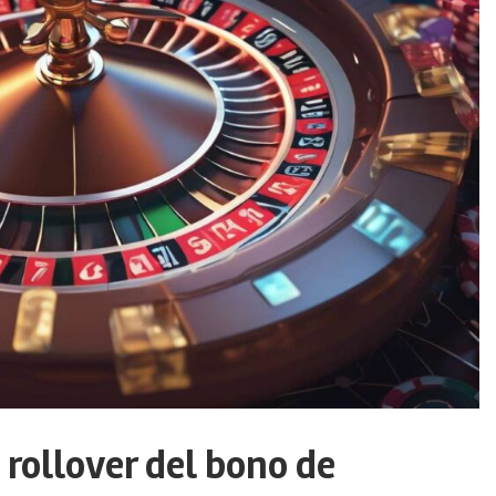
 rollover del bono de