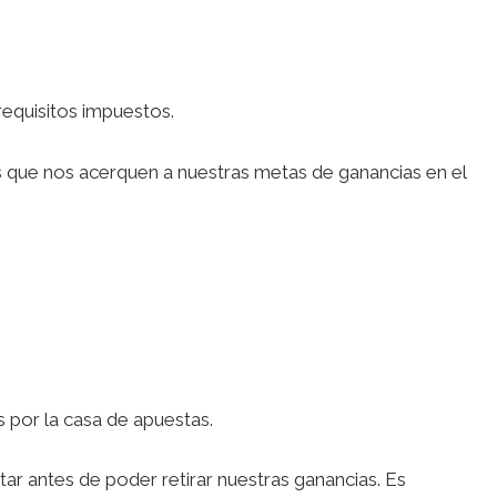
equisitos impuestos.
 que nos acerquen a nuestras metas de ganancias en el
s por la casa de apuestas.
 antes de poder retirar nuestras ganancias. Es