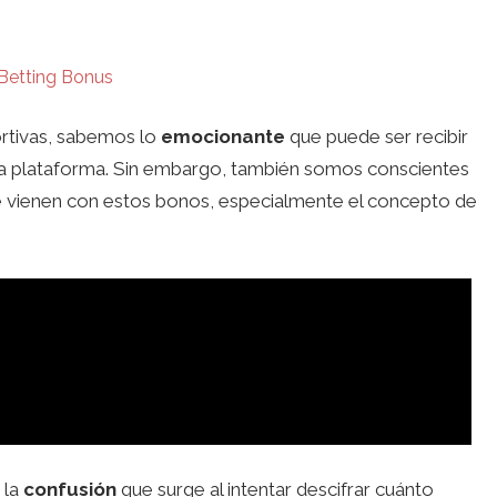
Betting Bonus
rtivas, sabemos lo
emocionante
que puede ser recibir
va plataforma. Sin embargo, también somos conscientes
 vienen con estos bonos, especialmente el concepto de
 la
confusión
que surge al intentar descifrar cuánto