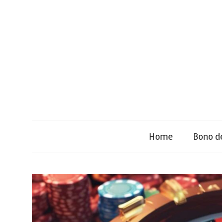
Skip
to
content
F
Home
Bono d
e
r
n