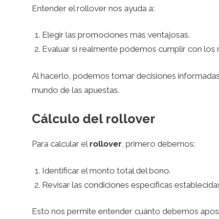
a
Entender el rollover nos ayuda a:
s
Elegir las promociones más ventajosas.
Evaluar si realmente podemos cumplir con los r
Al hacerlo, podemos tomar decisiones informadas
mundo de las apuestas.
Cálculo del rollover
Para calcular el
rollover
, primero debemos:
Identificar el monto total del bono.
Revisar las condiciones específicas establecida
Esto nos permite entender cuánto debemos apostar