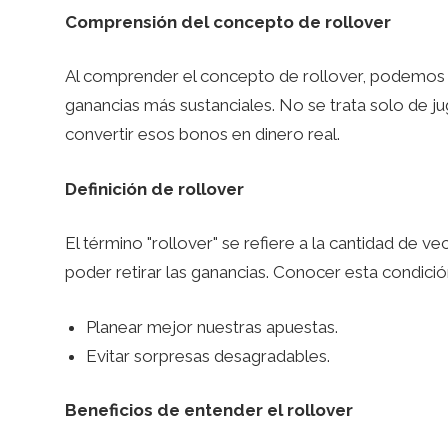
Comprensión del concepto de rollover
a
Al comprender el concepto de rollover, podemos 
p
ganancias más sustanciales. No se trata solo de ju
convertir esos bonos en dinero real.
u
Definición de rollover
e
El término "rollover" se refiere a la cantidad de 
poder retirar las ganancias. Conocer esta condició
s
Planear mejor nuestras apuestas.
Evitar sorpresas desagradables.
t
Beneficios de entender el rollover