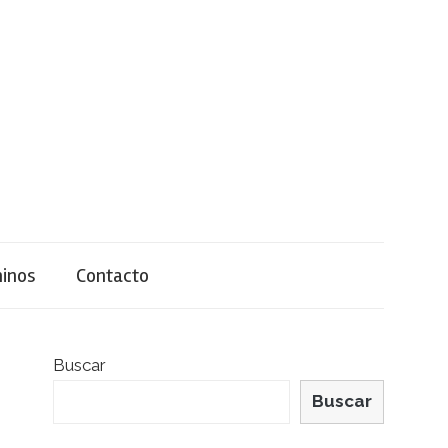
inos
Contacto
Buscar
Buscar