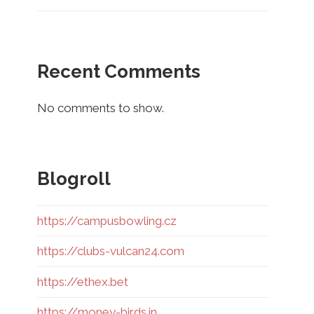
Recent Comments
No comments to show.
Blogroll
https://campusbowling.cz
https://clubs-vulcan24.com
https://ethex.bet
https://money-birds.in