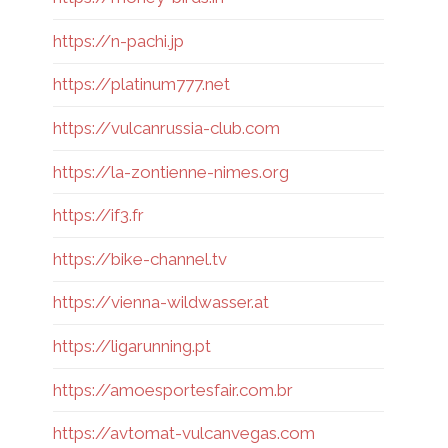
https://n-pachi.jp
https://platinum777.net
https://vulcanrussia-club.com
https://la-zontienne-nimes.org
https://if3.fr
https://bike-channel.tv
https://vienna-wildwasser.at
https://ligarunning.pt
https://amoesportesfair.com.br
https://avtomat-vulcanvegas.com