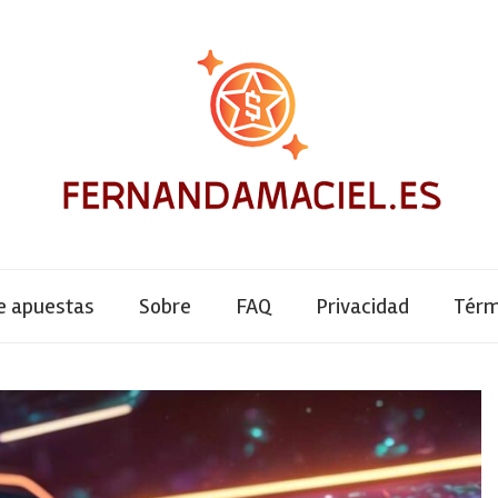
e apuestas
Sobre
FAQ
Privacidad
Térm