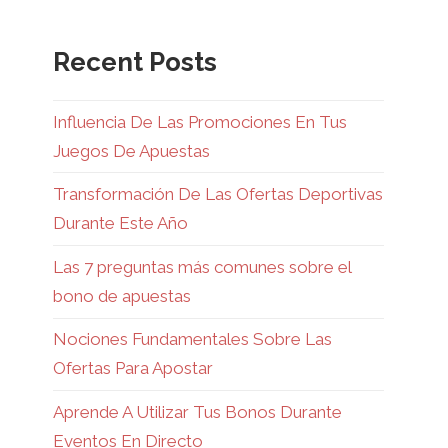
Recent Posts
Influencia De Las Promociones En Tus
Juegos De Apuestas
Transformación De Las Ofertas Deportivas
Durante Este Año
Las 7 preguntas más comunes sobre el
bono de apuestas
Nociones Fundamentales Sobre Las
Ofertas Para Apostar
Aprende A Utilizar Tus Bonos Durante
Eventos En Directo