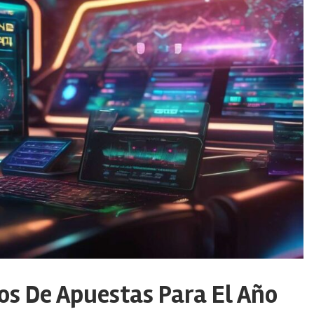
s De Apuestas Para El Año