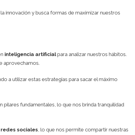
la innovación y busca formas de maximizar nuestros
en
inteligencia artificial
para analizar nuestros hábitos.
e aprovechamos.
a utilizar estas estrategias para sacar el máximo
 pilares fundamentales, lo que nos brinda tranquilidad
 redes sociales
, lo que nos permite compartir nuestras