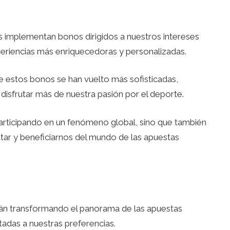
 implementan bonos dirigidos a nuestros intereses
xperiencias más enriquecedoras y personalizadas.
 estos bonos se han vuelto más sofisticadas,
isfrutar más de nuestra pasión por el deporte.
articipando en un fenómeno global, sino que también
ar y beneficiarnos del mundo de las apuestas
án transformando el panorama de las apuestas
tadas a nuestras preferencias.