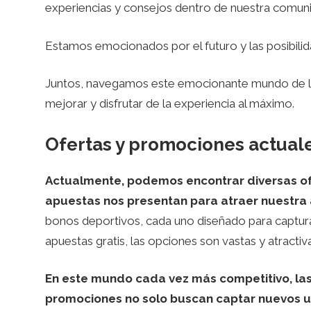
experiencias y consejos dentro de nuestra comun
Estamos emocionados por el futuro y las posibili
Juntos, navegamos este emocionante mundo de la
mejorar y disfrutar de la experiencia al máximo.
Ofertas y promociones actual
Actualmente, podemos encontrar diversas of
apuestas nos presentan para atraer nuestra a
bonos deportivos, cada uno diseñado para captura
apuestas gratis, las opciones son vastas y atractiva
En este mundo cada vez más competitivo, las
promociones no solo buscan captar nuevos 