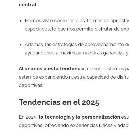
central
.
a
Hemos visto cómo las plataformas de apuestas
específicos, lo que nos permite disfrutar de e
p
Además, las estrategias de aprovechamiento de
u
ayudándonos a maximizar nuestras ganancias y d
e
Al unirnos a esta tendencia
, no solo estamos p
estamos expandiendo nuestra capacidad de disfrut
deportivas.
s
Tendencias en el 2025
t
En 2025,
la tecnología y la personalización
est
deportivas, ofreciendo experiencias únicas y adap