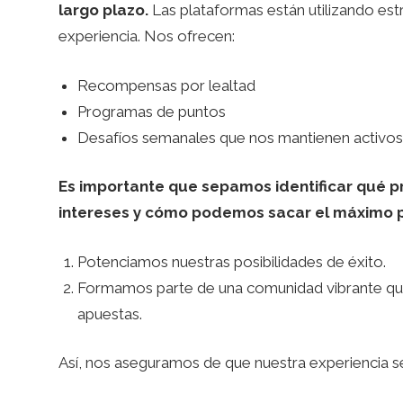
largo plazo.
Las plataformas están utilizando es
experiencia. Nos ofrecen:
Recompensas por lealtad
Programas de puntos
Desafíos semanales que nos mantienen activo
Es importante que sepamos identificar qué p
intereses y cómo podemos sacar el máximo p
Potenciamos nuestras posibilidades de éxito.
Formamos parte de una comunidad vibrante que
apuestas.
Así, nos aseguramos de que nuestra experiencia 