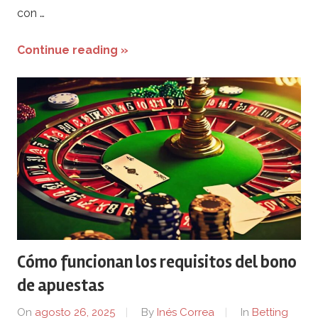
con …
Continue reading »
Cómo funcionan los requisitos del bono
de apuestas
On
agosto 26, 2025
By
Inés Correa
In
Betting