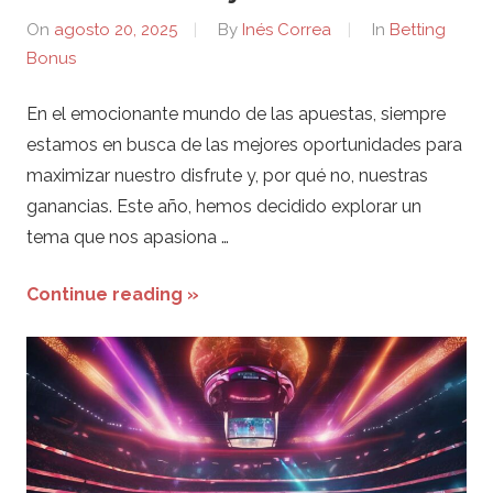
On
agosto 20, 2025
By
Inés Correa
In
Betting
Bonus
En el emocionante mundo de las apuestas, siempre
estamos en busca de las mejores oportunidades para
maximizar nuestro disfrute y, por qué no, nuestras
ganancias. Este año, hemos decidido explorar un
tema que nos apasiona …
Continue reading »