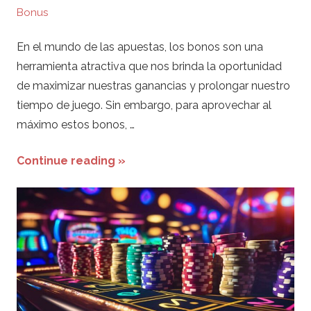
Bonus
En el mundo de las apuestas, los bonos son una
herramienta atractiva que nos brinda la oportunidad
de maximizar nuestras ganancias y prolongar nuestro
tiempo de juego. Sin embargo, para aprovechar al
máximo estos bonos, …
Continue reading »